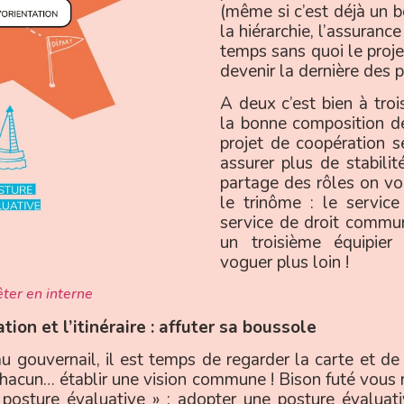
(même si c’est déjà un bo
la hiérarchie, l’assuranc
temps sans quoi le proje
devenir la dernière des p
A deux c’est bien à troi
la bonne composition de
projet de coopération s
assurer plus de stabilit
partage des rôles on v
le trinôme : le service
service de droit commun
un troisième équipier
voguer plus loin !
ter en interne
tion et l’itinéraire : affuter sa boussole
u gouvernail, il est temps de regarder la carte et de d
 chacun… établir une vision commune ! Bison futé vo
 posture évaluative » : adopter une posture évaluativ