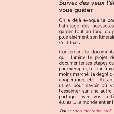
Suivez des yeux l’é
vous guider
On a déjà évoqué la po
l’affutage des boussoles
garder tout au long du p
plus aisément son itinérai
s’est fixés.
Concernant la documenta
qui illumine le projet d
documenter les étapes du
par exemple), les itinéra
moins marché, le degré d’e
coopération, etc. Autant
utiles pour savoir où v
l’essaimer sur une autre p
partager avec vos collè
élu.es … le monde entier !
Balise :
documentation au fil 